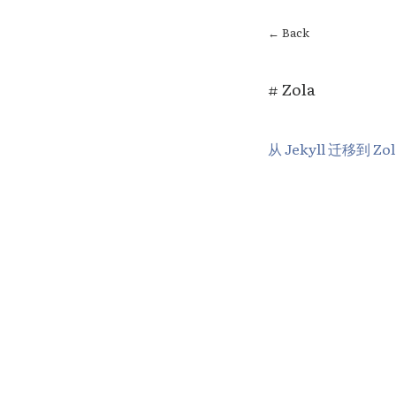
← Back
# Zola
从 Jekyll 迁移到 Zol